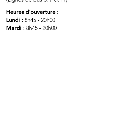
Heures d'ouverture :
Lundi :
8h45 - 20h00
Mardi
: 8h45 - 20h00
Mercredi :
8h45 - 20h00
Jeudi :
12h45 - 16h45
Vendredi :
8h45 - 16h00
Samedi :
FERMÉ
Dimanche :
FERMÉ
DES
QUESTIONS ?
CONTACTEZ-
NOUS
À propos de nous
Contact
Protéger votre vie privée