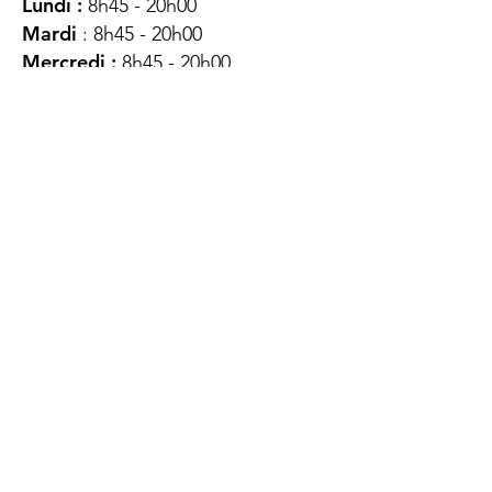
Lundi :
8h45 - 20h00
Mardi
: 8h45 - 20h00
Mercredi :
8h45 - 20h00
Jeudi :
12h45 - 16h45
Vendredi :
8h45 - 16h00
Samedi :
FERMÉ
Dimanche :
FERMÉ
DES
QUESTIONS ?
CONTACTEZ-
NOUS
À propos de nous
Contact
Protéger votre vie privée
Droits du client
Politique de confidentialité
des utilisateurs Web
Accessibilité