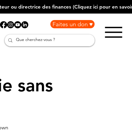
Faites un don ♥
ie sans
town