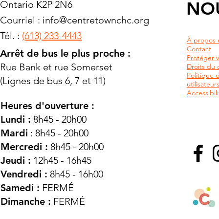
NO
Ontario K2P 2N6
Courriel :
info@centretownchc.org
Tél. :
(613) 233-4443
À propos 
Contact
Arrêt de bus le plus proche :
Protéger v
Rue Bank et rue Somerset
Droits du c
Politique 
(Lignes de bus 6, 7 et 11)
utilisateu
Accessibili
Heures d'ouverture :
Lundi :
8h45 - 20h00
Mardi
: 8h45 - 20h00
Mercredi :
8h45 - 20h00
Jeudi :
12h45 - 16h45
Vendredi :
8h45 - 16h00
Samedi :
FERMÉ
Dimanche :
FERMÉ