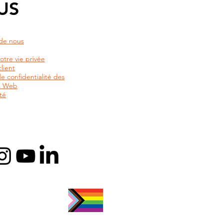
US
de nous
otre vie privée
lient
de confidentialité des
rs Web
té