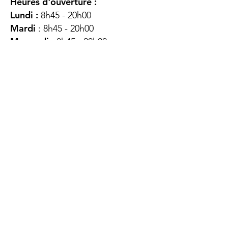
Heures d'ouverture :
Lundi :
8h45 - 20h00
Mardi
: 8h45 - 20h00
Mercredi :
8h45 - 20h00
Jeudi :
12h45 - 16h45
Vendredi :
8h45 - 16h00
Samedi :
FERMÉ
Dimanche :
FERMÉ
DES
QUESTIONS ?
CONTACTEZ-
NOUS
À propos de nous
Contact
Protéger votre vie privée
Droits du client
Politique de confidentialité
des utilisateurs Web