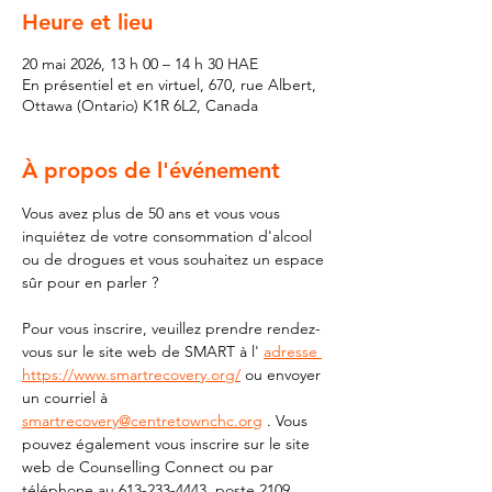
Heure et lieu
20 mai 2026, 13 h 00 – 14 h 30 HAE
En présentiel et en virtuel, 670, rue Albert,
Ottawa (Ontario) K1R 6L2, Canada
À propos de l'événement
Vous avez plus de 50 ans et vous vous 
inquiétez de votre consommation d'alcool 
ou de drogues et vous souhaitez un espace 
sûr pour en parler ?
Pour vous inscrire, veuillez prendre rendez-
vous sur le site web de SMART à l' 
adresse 
https://www.smartrecovery.org/
 ou envoyer 
un courriel à 
smartrecovery@centretownchc.org
 . Vous 
pouvez également vous inscrire sur le site 
web de Counselling Connect ou par 
téléphone au 613-233-4443, poste 2109.