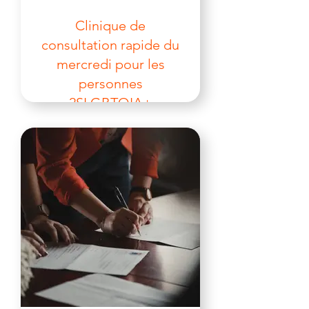
Clinique de
consultation rapide du
mercredi pour les
personnes
2SLGBTQIA+
In Person, Virtual, Telephone