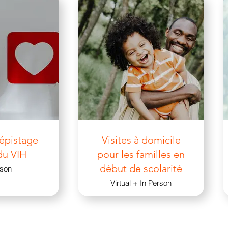
In Person
dépistage
Visites à domicile
du VIH
pour les familles en
début de scolarité
rson
Virtual + In Person