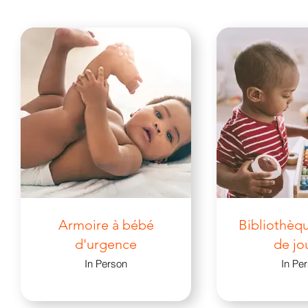
Armoire à bébé
Bibliothèq
d'urgence
de jo
In Person
In Pe