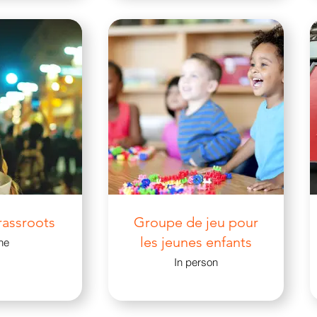
assroots
Groupe de jeu pour
les jeunes enfants
ne
In person