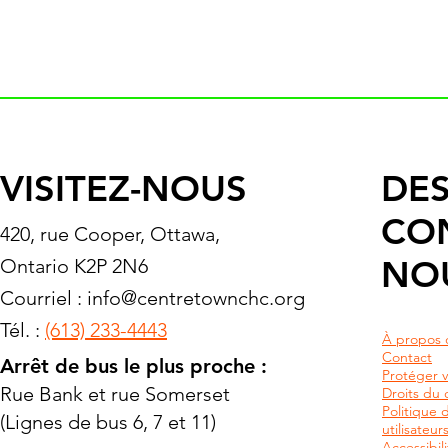
VISITEZ-NOUS
DES
CO
420, rue Cooper, Ottawa,
NO
Ontario K2P 2N6
Courriel :
info@centretownchc.org
Tél. :
(613) 233-4443
À propos 
Contact
Arrêt de bus le plus proche :
Protéger v
Rue Bank et rue Somerset
Droits du c
Politique 
(Lignes de bus 6, 7 et 11)
utilisateu
Accessibili