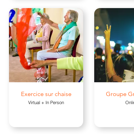
Exercice sur chaise
Groupe Gr
Virtual + In Person
Onli