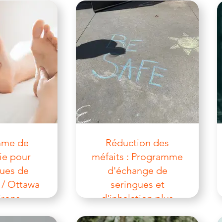
mme de
Réduction des
ie pour
méfaits : Programme
ques de
d'échange de
 / Ottawa
seringues et
irons
d'inhalation plus
sûre