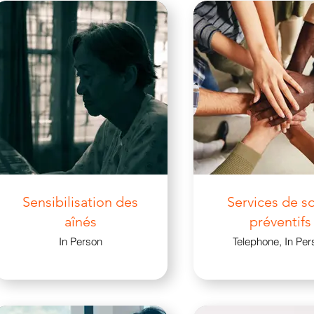
Sensibilisation des
Services de s
aînés
préventifs
In Person
Telephone, In Per