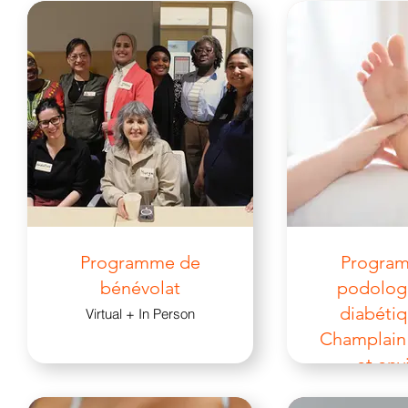
Programme de
Progra
bénévolat
podolog
diabéti
Virtual + In Person
Champlain
et env