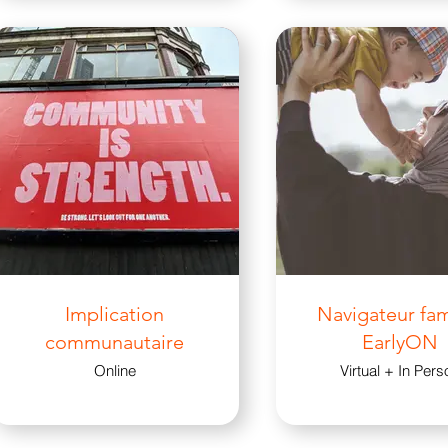
Implication
Navigateur fam
communautaire
EarlyON
Online
Virtual + In Pers