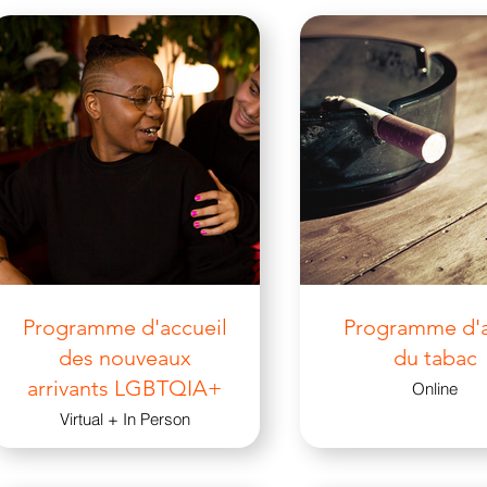
Programme d'accueil
Programme d'a
des nouveaux
du tabac
arrivants LGBTQIA+
Online
Virtual + In Person