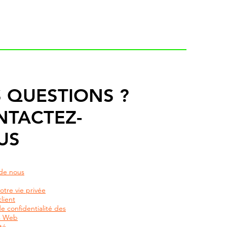
 QUESTIONS ?
NTACTEZ-
US
de nous
otre vie privée
lient
de confidentialité des
rs Web
té