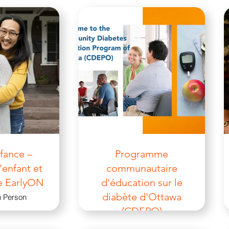
nfance –
Programme
'enfant et
communautaire
le EarlyON
d'éducation sur le
diabète d'Ottawa
In Person
(CDEPO)
Virtual + In Person