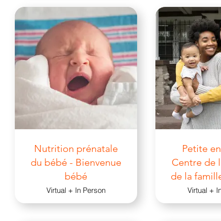
Nutrition prénatale
Petite e
du bébé - Bienvenue
Centre de l
bébé
de la famil
Virtual + In Person
Virtual + 