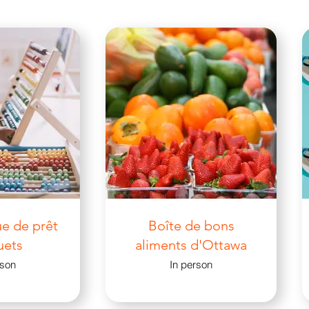
ue de prêt
Boîte de bons
uets
aliments d'Ottawa
rson
In person