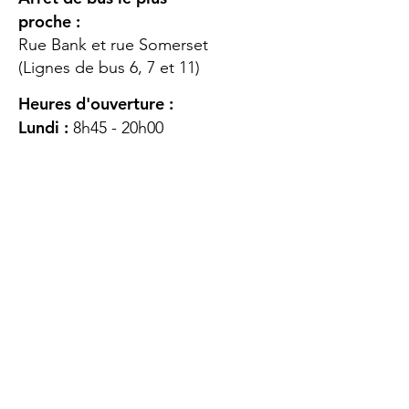
proche :
Rue Bank et rue Somerset
(Lignes de bus 6, 7 et 11)
Heures d'ouverture :
Lundi :
8h45 - 20h00
Mardi
: 8h45 - 20h00
Mercredi :
8h45 - 20h00
Jeudi :
12h45 - 16h45
Vendredi :
8h45 - 16h00
Samedi :
FERMÉ
Dimanche :
FERMÉ
DES
QUESTIONS ?
CONTACTEZ-
NOUS