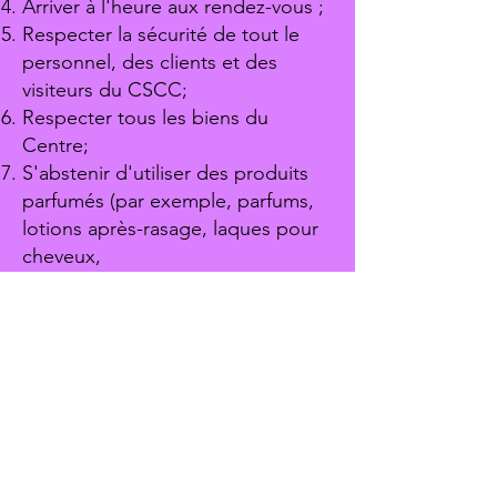
Arriver à l'heure aux rendez-vous ;
Respecter la sécurité de tout le
personnel, des clients et des
visiteurs du CSCC;
Respecter tous les biens du
Centre;
S'abstenir d'utiliser des produits
parfumés (par exemple, parfums,
lotions après-rasage, laques pour
cheveux,
crèmes pour la peau) qui peuvent
souvent affecter la santé des
autres ;
S'abstenir de consommer des
drogues illicites ou de l'alcool
dans les locaux ou lors de la visite
du Centre
alors qu'ils sont incapables de