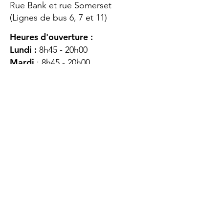
Rue Bank et rue Somerset
(Lignes de bus 6, 7 et 11)
Heures d'ouverture :
Lundi :
8h45 - 20h00
Mardi
: 8h45 - 20h00
Mercredi :
8h45 - 20h00
Jeudi :
12h45 - 16h45
Vendredi :
8h45 - 16h00
Samedi :
FERMÉ
Dimanche :
FERMÉ
DES
QUESTIONS ?
CONTACTEZ-
NOUS
À propos de nous