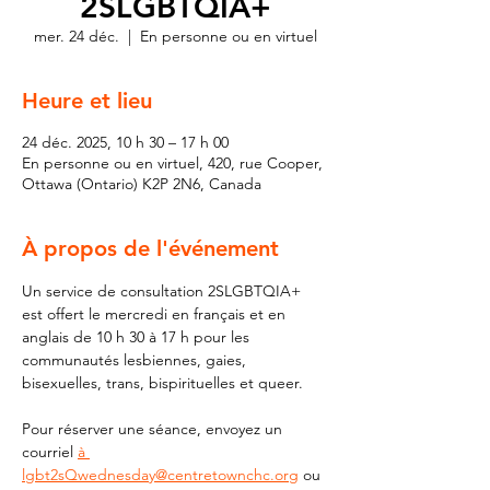
2SLGBTQIA+
mer. 24 déc.
  |  
En personne ou en virtuel
Heure et lieu
24 déc. 2025, 10 h 30 – 17 h 00
En personne ou en virtuel, 420, rue Cooper,
Ottawa (Ontario) K2P 2N6, Canada
À propos de l'événement
Un service de consultation 2SLGBTQIA+ 
est offert le mercredi en français et en 
anglais de 10 h 30 à 17 h pour les 
communautés lesbiennes, gaies, 
bisexuelles, trans, bispirituelles et queer.
Pour réserver une séance, envoyez un 
courriel 
à 
lgbt2sQwednesday@centretownchc.org
 ou 