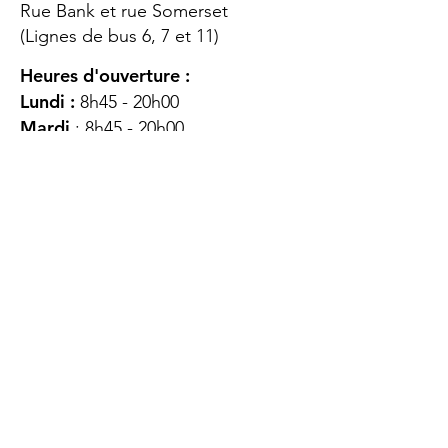
Rue Bank et rue Somerset
(Lignes de bus 6, 7 et 11)
Heures d'ouverture :
Lundi :
8h45 - 20h00
Mardi
: 8h45 - 20h00
Mercredi :
8h45 - 20h00
Jeudi :
12h45 - 16h45
Vendredi :
8h45 - 16h00
Samedi :
FERMÉ
Dimanche :
FERMÉ
DES
QUESTIONS ?
CONTACTEZ-
NOUS
À propos de nous