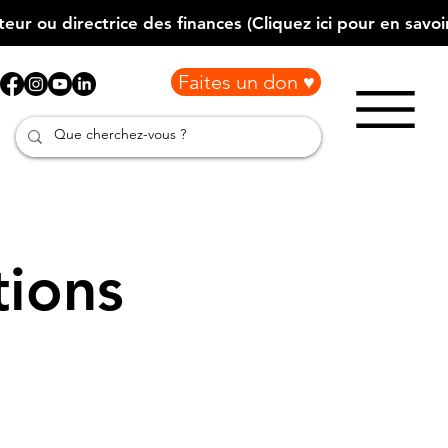
Faites un don ♥
tions