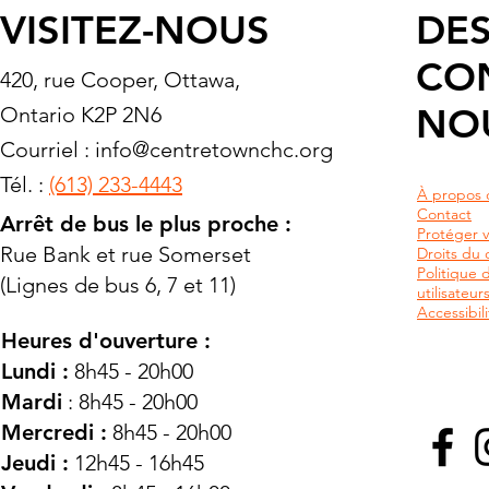
VISITEZ-NOUS
DES
CO
420, rue Cooper, Ottawa,
NO
Ontario K2P 2N6
Courriel :
info@centretownchc.org
Tél. :
(613) 233-4443
À propos 
Contact
Arrêt de bus le plus proche :
Protéger v
Rue Bank et rue Somerset
Droits du c
Politique 
(Lignes de bus 6, 7 et 11)
utilisateu
Accessibili
Heures d'ouverture :
Lundi :
8h45 - 20h00
Mardi
: 8h45 - 20h00
Mercredi :
8h45 - 20h00
Jeudi :
12h45 - 16h45