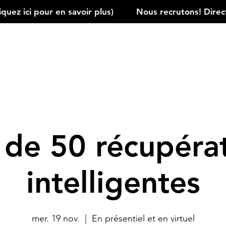
ez ici pour en savoir plus)         
 de 50 récupéra
intelligentes
mer. 19 nov.
  |  
En présentiel et en virtuel