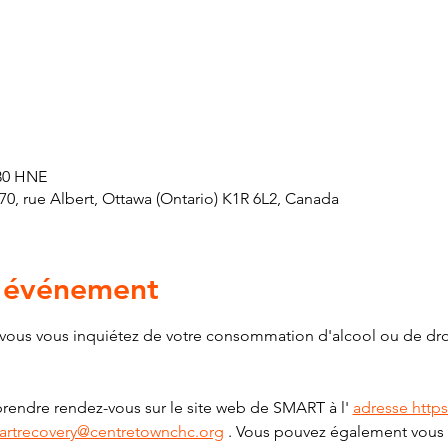
 30 HNE
 670, rue Albert, Ottawa (Ontario) K1R 6L2, Canada
l'événement
t vous vous inquiétez de votre consommation d'alcool ou de dro
 prendre rendez-vous sur le site web de SMART à l' 
adresse http
artrecovery@centretownchc.org
 . Vous pouvez également vous i