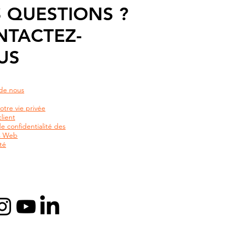
 QUESTIONS ?
NTACTEZ-
US
de nous
otre vie privée
lient
de confidentialité des
rs Web
té