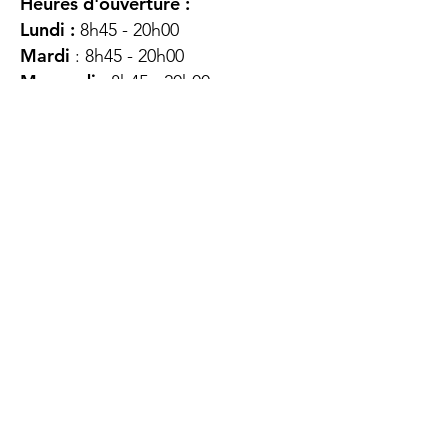
Heures d'ouverture :
Lundi :
8h45 - 20h00
Mardi
: 8h45 - 20h00
Mercredi :
8h45 - 20h00
Jeudi :
12h45 - 16h45
Vendredi :
8h45 - 16h00
Samedi :
FERMÉ
Dimanche :
FERMÉ
DES
QUESTIONS ?
CONTACTEZ-
NOUS
À propos de nous
Contact
Protéger votre vie privée
Droits du client
Politique de confidentialité
des utilisateurs Web