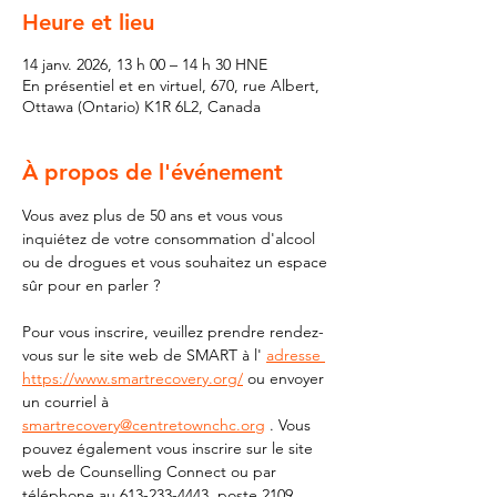
Heure et lieu
14 janv. 2026, 13 h 00 – 14 h 30 HNE
En présentiel et en virtuel, 670, rue Albert,
Ottawa (Ontario) K1R 6L2, Canada
À propos de l'événement
Vous avez plus de 50 ans et vous vous 
inquiétez de votre consommation d'alcool 
ou de drogues et vous souhaitez un espace 
sûr pour en parler ?
Pour vous inscrire, veuillez prendre rendez-
vous sur le site web de SMART à l' 
adresse 
https://www.smartrecovery.org/
 ou envoyer 
un courriel à 
smartrecovery@centretownchc.org
 . Vous 
pouvez également vous inscrire sur le site 
web de Counselling Connect ou par 
téléphone au 613-233-4443, poste 2109.