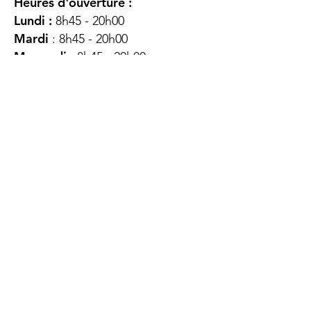
Heures d'ouverture :
Lundi :
8h45 - 20h00
Mardi
: 8h45 - 20h00
Mercredi :
8h45 - 20h00
Jeudi :
12h45 - 16h45
Vendredi :
8h45 - 16h00
Samedi :
FERMÉ
Dimanche :
FERMÉ
DES
QUESTIONS ?
CONTACTEZ-
NOUS
À propos de nous
Contact
Protéger votre vie privée
Droits du client
Politique de confidentialité
des utilisateurs Web