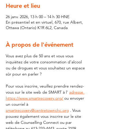
Heure et lieu
26 janv. 2026, 13 h 00 – 14 h 30 HNE
En présentiel et en virtuel, 670, rue Albert,
Ottawa (Ontario) K1R 6L2, Canada
À propos de l'événement
Vous avez plus de 50 ans et vous vous 
inquiétez de votre consommation d'alcool 
ou de drogues et vous souhaitez un espace 
sûr pour en parler ?
Pour vous inscrire, veuillez prendre rendez-
vous sur le site web de SMART à l' 
adresse 
https://www.smartrecovery.org/
 ou envoyer 
un courriel à 
smartrecovery@centretownchc.org
 . Vous 
pouvez également vous inscrire sur le site 
web de Counselling Connect ou par 
téléphone au 613-233-4443, poste 2109.