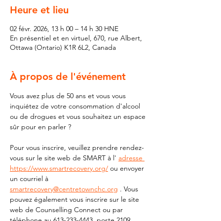
Heure et lieu
02 févr. 2026, 13 h 00 – 14 h 30 HNE
En présentiel et en virtuel, 670, rue Albert,
Ottawa (Ontario) K1R 6L2, Canada
À propos de l'événement
Vous avez plus de 50 ans et vous vous 
inquiétez de votre consommation d'alcool 
ou de drogues et vous souhaitez un espace 
sûr pour en parler ?
Pour vous inscrire, veuillez prendre rendez-
vous sur le site web de SMART à l' 
adresse 
https://www.smartrecovery.org/
 ou envoyer 
un courriel à 
smartrecovery@centretownchc.org
 . Vous 
pouvez également vous inscrire sur le site 
web de Counselling Connect ou par 
téléphone au 613-233-4443, poste 2109.