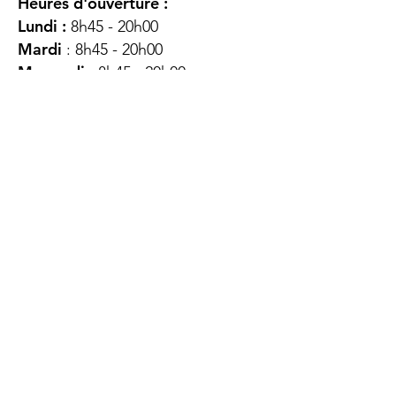
Heures d'ouverture :
Lundi :
8h45 - 20h00
Mardi
: 8h45 - 20h00
Mercredi :
8h45 - 20h00
Jeudi :
12h45 - 16h45
Vendredi :
8h45 - 16h00
Samedi :
FERMÉ
Dimanche :
FERMÉ
DES
QUESTIONS ?
CONTACTEZ-
NOUS
À propos de nous
Contact
Protéger votre vie privée
Droits du client
Politique de confidentialité
des utilisateurs Web