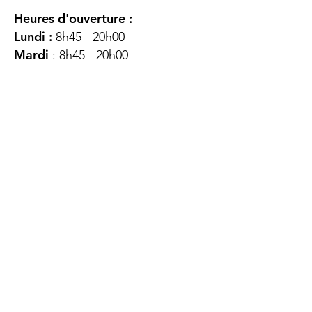
Heures d'ouverture :
Lundi :
8h45 - 20h00
Mardi
: 8h45 - 20h00
Mercredi :
8h45 - 20h00
Jeudi :
12h45 - 16h45
Vendredi :
8h45 - 16h00
Samedi :
FERMÉ
Dimanche :
FERMÉ
DES
QUESTIONS ?
CONTACTEZ-
NOUS
À propos de nous
Contact
Protéger votre vie privée
Droits du client