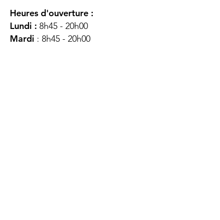
Heures d'ouverture :
Lundi :
8h45 - 20h00
Mardi
: 8h45 - 20h00
Mercredi :
8h45 - 20h00
Jeudi :
12h45 - 16h45
Vendredi :
8h45 - 16h00
Samedi :
FERMÉ
Dimanche :
FERMÉ
DES
QUESTIONS ?
CONTACTEZ-
NOUS
À propos de nous
Contact
Protéger votre vie privée
Droits du client