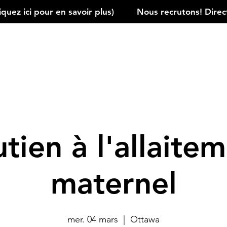
ez ici pour en savoir plus)         
tien à l'allaite
maternel
mer. 04 mars
  |  
Ottawa