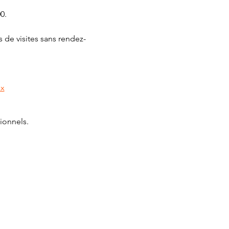
0.
 de visites sans rendez-
px
ionnels.