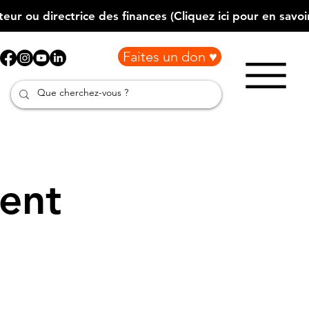
Faites un don ♥
ment