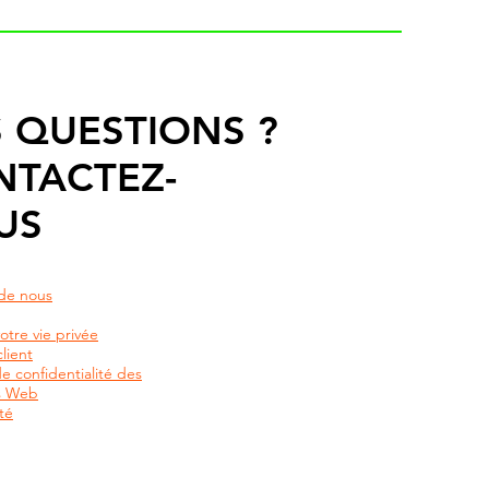
 QUESTIONS ?
NTACTEZ-
US
de nous
otre vie privée
lient
de confidentialité des
rs Web
té