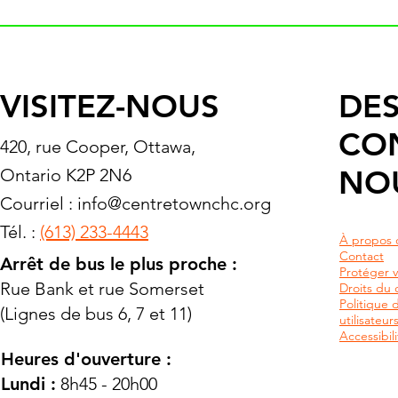
VISITEZ-NOUS
DES
CO
420, rue Cooper, Ottawa,
NO
Ontario K2P 2N6
Courriel :
info@centretownchc.org
Tél. :
(613) 233-4443
À propos 
Contact
Arrêt de bus le plus proche :
Protéger v
Rue Bank et rue Somerset
Droits du c
Politique 
(Lignes de bus 6, 7 et 11)
utilisateu
Accessibili
Heures d'ouverture :
Lundi :
8h45 - 20h00