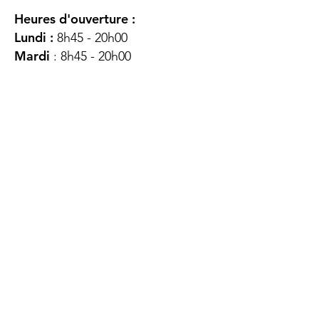
Heures d'ouverture :
Lundi :
8h45 - 20h00
Mardi
: 8h45 - 20h00
Mercredi :
8h45 - 20h00
Jeudi :
12h45 - 16h45
Vendredi :
8h45 - 16h00
Samedi :
FERMÉ
Dimanche :
FERMÉ
DES
QUESTIONS ?
CONTACTEZ-
NOUS
À propos de nous
Contact
Protéger votre vie privée
Droits du client