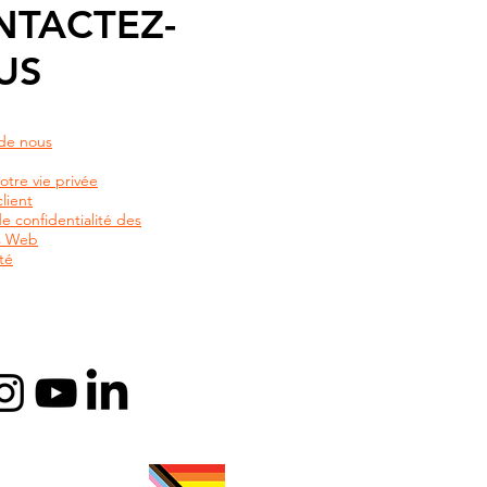
NTACTEZ-
US
de nous
otre vie privée
lient
de confidentialité des
rs Web
té