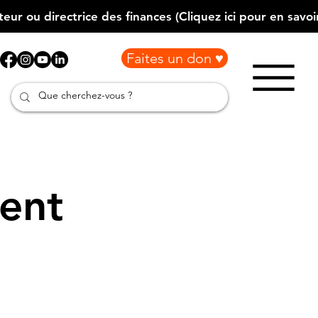
Faites un don ♥
ment