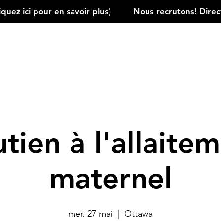
ez ici pour en savoir plus)         
tien à l'allaite
maternel
mer. 27 mai
  |  
Ottawa