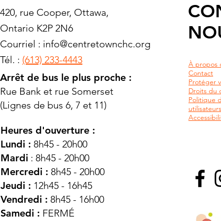
CO
420, rue Cooper, Ottawa,
NO
Ontario K2P 2N6
Courriel :
info@centretownchc.org
Tél. :
(613) 233-4443
À propos 
Contact
Arrêt de bus le plus proche :
Protéger v
Rue Bank et rue Somerset
Droits du c
Politique 
(Lignes de bus 6, 7 et 11)
utilisateu
Accessibili
Heures d'ouverture :
Lundi :
8h45 - 20h00
Mardi
: 8h45 - 20h00
Mercredi :
8h45 - 20h00
Jeudi :
12h45 - 16h45
Vendredi :
8h45 - 16h00
Samedi :
FERMÉ