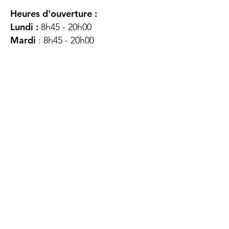
Heures d'ouverture :
Lundi :
8h45 - 20h00
Mardi
: 8h45 - 20h00
Mercredi :
8h45 - 20h00
Jeudi :
12h45 - 16h45
Vendredi :
8h45 - 16h00
Samedi :
FERMÉ
Dimanche :
FERMÉ
DES
QUESTIONS ?
CONTACTEZ-
NOUS
À propos de nous
Contact
Protéger votre vie privée
Droits du client