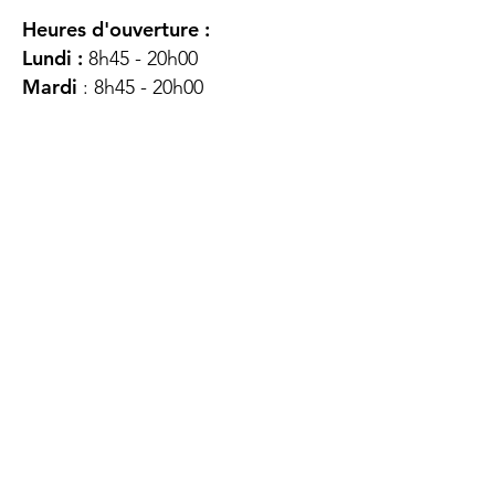
Heures d'ouverture :
Lundi :
8h45 - 20h00
Mardi
: 8h45 - 20h00
Mercredi :
8h45 - 20h00
Jeudi :
12h45 - 16h45
Vendredi :
8h45 - 16h00
Samedi :
FERMÉ
Dimanche :
FERMÉ
DES
QUESTIONS ?
CONTACTEZ-
NOUS
À propos de nous
Contact
Protéger votre vie privée
Droits du client