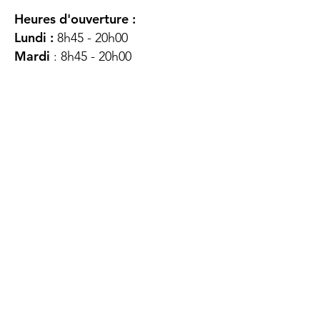
Heures d'ouverture :
Lundi :
8h45 - 20h00
Mardi
: 8h45 - 20h00
Mercredi :
8h45 - 20h00
Jeudi :
12h45 - 16h45
Vendredi :
8h45 - 16h00
Samedi :
FERMÉ
Dimanche :
FERMÉ
DES
QUESTIONS ?
CONTACTEZ-
NOUS
À propos de nous
Contact
Protéger votre vie privée
Droits du client