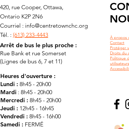
CO
420, rue Cooper, Ottawa,
NO
Ontario K2P 2N6
Courriel :
info@centretownchc.org
Tél. :
(613) 233-4443
À propos 
Contact
Arrêt de bus le plus proche :
Protéger v
Rue Bank et rue Somerset
Droits du c
Politique 
(Lignes de bus 6, 7 et 11)
utilisateu
Accessibili
Heures d'ouverture :
Lundi :
8h45 - 20h00
Mardi
: 8h45 - 20h00
Mercredi :
8h45 - 20h00
Jeudi :
12h45 - 16h45
Vendredi :
8h45 - 16h00
Samedi :
FERMÉ