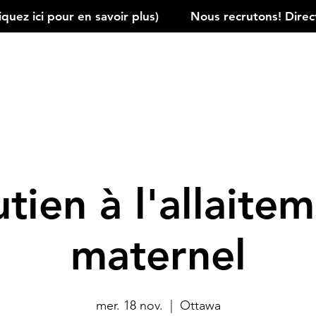
ez ici pour en savoir plus)         
tien à l'allaite
maternel
mer. 18 nov.
  |  
Ottawa