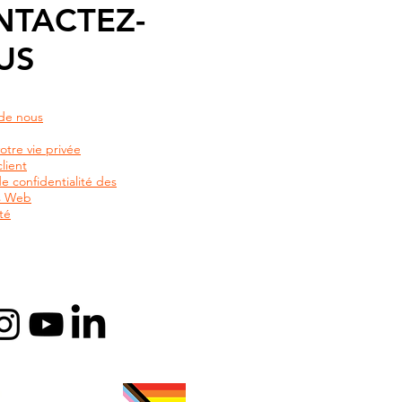
NTACTEZ-
US
de nous
otre vie privée
lient
de confidentialité des
rs Web
té