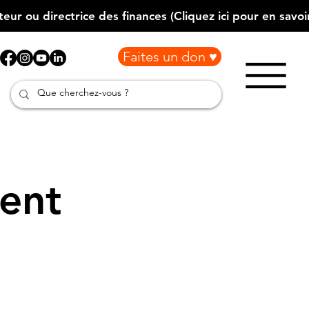
Faites un don ♥
ment