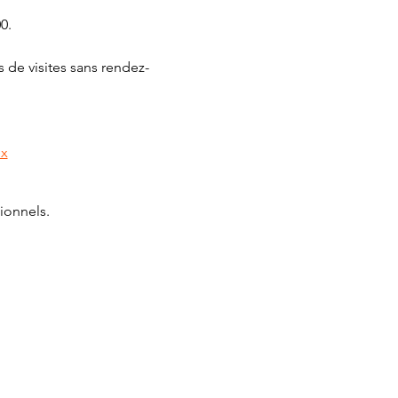
0.
 de visites sans rendez-
px
ionnels.