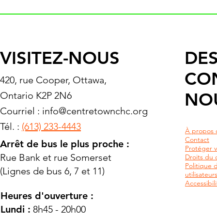
VISITEZ-NOUS
DES
CO
420, rue Cooper, Ottawa,
NO
Ontario K2P 2N6
Courriel :
info@centretownchc.org
Tél. :
(613) 233-4443
À propos 
Contact
Arrêt de bus le plus proche :
Protéger v
Rue Bank et rue Somerset
Droits du c
Politique 
(Lignes de bus 6, 7 et 11)
utilisateu
Accessibili
Heures d'ouverture :
Lundi :
8h45 - 20h00