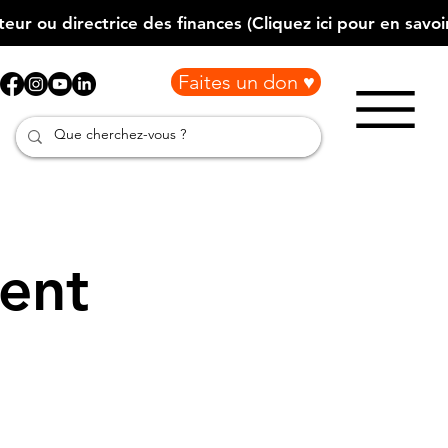
Faites un don ♥
ment