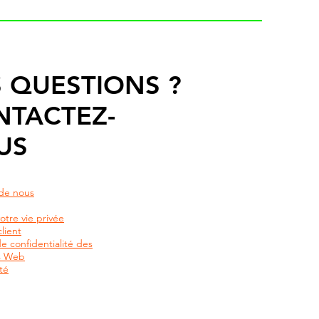
 QUESTIONS ?
NTACTEZ-
US
de nous
otre vie privée
lient
de confidentialité des
rs Web
té