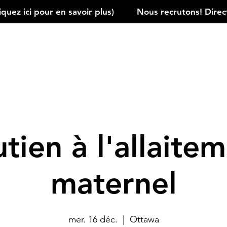
ez ici pour en savoir plus)         
tien à l'allaite
maternel
mer. 16 déc.
  |  
Ottawa