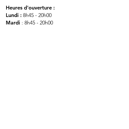
Heures d'ouverture :
Lundi :
8h45 - 20h00
Mardi
: 8h45 - 20h00
Mercredi :
8h45 - 20h00
Jeudi :
12h45 - 16h45
Vendredi :
8h45 - 16h00
Samedi :
FERMÉ
Dimanche :
FERMÉ
DES
QUESTIONS ?
CONTACTEZ-
NOUS
À propos de nous
Contact
Protéger votre vie privée
Droits du client