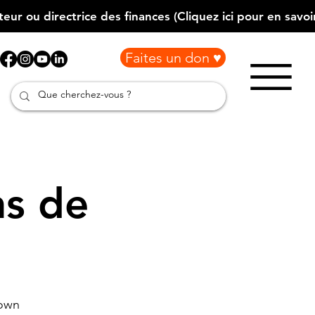
Faites un don ♥
s de
town