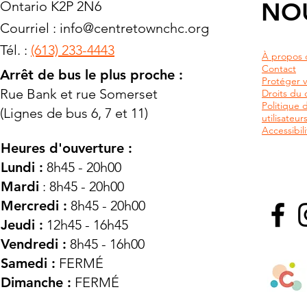
NO
Ontario K2P 2N6
Courriel :
info@centretownchc.org
Tél. :
(613) 233-4443
À propos 
Contact
Arrêt de bus le plus proche :
Protéger v
Rue Bank et rue Somerset
Droits du c
Politique 
(Lignes de bus 6, 7 et 11)
utilisateu
Accessibili
Heures d'ouverture :
Lundi :
8h45 - 20h00
Mardi
: 8h45 - 20h00
Mercredi :
8h45 - 20h00
Jeudi :
12h45 - 16h45
Vendredi :
8h45 - 16h00
Samedi :
FERMÉ
Dimanche :
FERMÉ