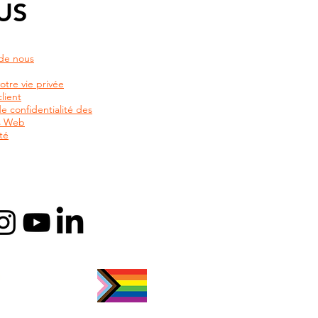
US
de nous
otre vie privée
lient
de confidentialité des
rs Web
té