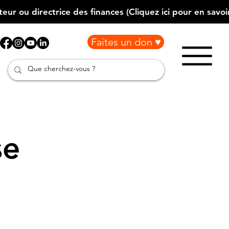
Faites un don ♥
se