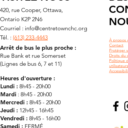
CO
420, rue Cooper, Ottawa,
NO
Ontario K2P 2N6
Courriel :
info@centretownchc.org
Tél. :
(613) 233-4443
À propos 
Contact
Arrêt de bus le plus proche :
Protéger v
Rue Bank et rue Somerset
Droits du c
Politique 
(Lignes de bus 6, 7 et 11)
utilisateu
Accessibili
Heures d'ouverture :
Lundi :
8h45 - 20h00
Mardi
: 8h45 - 20h00
Mercredi :
8h45 - 20h00
Jeudi :
12h45 - 16h45
Vendredi :
8h45 - 16h00
Samedi :
FERMÉ