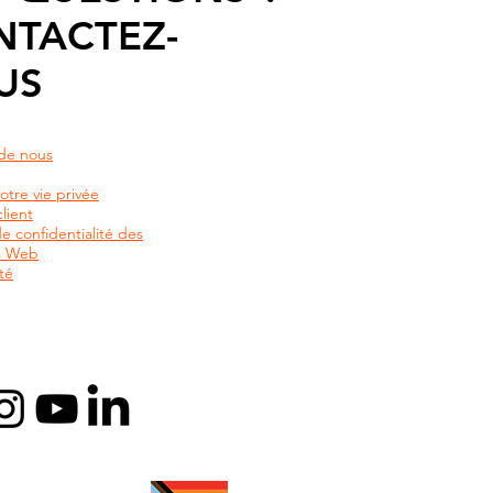
NTACTEZ-
US
de nous
otre vie privée
lient
de confidentialité des
rs Web
té