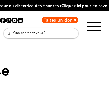
Faites un don ♥
se