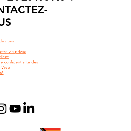
NTACTEZ-
US
de nous
otre vie privée
lient
de confidentialité des
rs Web
té