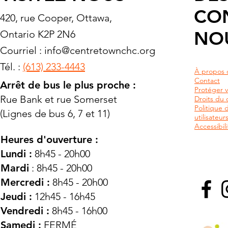
CO
420, rue Cooper, Ottawa,
NO
Ontario K2P 2N6
Courriel :
info@centretownchc.org
Tél. :
(613) 233-4443
À propos 
Contact
Arrêt de bus le plus proche :
Protéger v
Rue Bank et rue Somerset
Droits du c
Politique 
(Lignes de bus 6, 7 et 11)
utilisateu
Accessibili
Heures d'ouverture :
Lundi :
8h45 - 20h00
Mardi
: 8h45 - 20h00
Mercredi :
8h45 - 20h00
Jeudi :
12h45 - 16h45
Vendredi :
8h45 - 16h00
Samedi :
FERMÉ