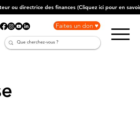
Faites un don ♥
se