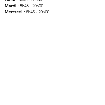
Mardi
: 8h45 - 20h00
Mercredi :
8h45 - 20h00
Jeudi :
12h45 - 16h45
Vendredi :
8h45 - 16h00
Samedi :
FERMÉ
Dimanche :
FERMÉ
DES
QUESTIONS ?
CONTACTEZ-
NOUS
À propos de nous
Contact
Protéger votre vie privée
Droits du client
Politique de confidentialité
des utilisateurs Web
Accessibilité