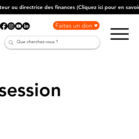
Faites un don ♥
session