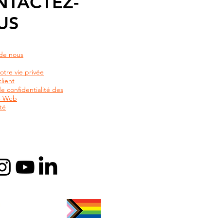
NTACTEZ-
US
de nous
otre vie privée
lient
de confidentialité des
rs Web
té