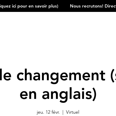
ez ici pour en savoir plus)         
de changement (
en anglais)
jeu. 12 févr.
  |  
Virtuel