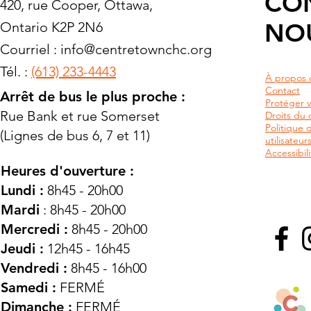
CO
420, rue Cooper, Ottawa,
NO
Ontario K2P 2N6
Courriel :
info@centretownchc.org
Tél. :
(613) 233-4443
À propos 
Contact
Arrêt de bus le plus proche :
Protéger v
Rue Bank et rue Somerset
Droits du c
Politique 
(Lignes de bus 6, 7 et 11)
utilisateu
Accessibili
Heures d'ouverture :
Lundi :
8h45 - 20h00
Mardi
: 8h45 - 20h00
Mercredi :
8h45 - 20h00
Jeudi :
12h45 - 16h45
Vendredi :
8h45 - 16h00
Samedi :
FERMÉ
Dimanche :
FERMÉ