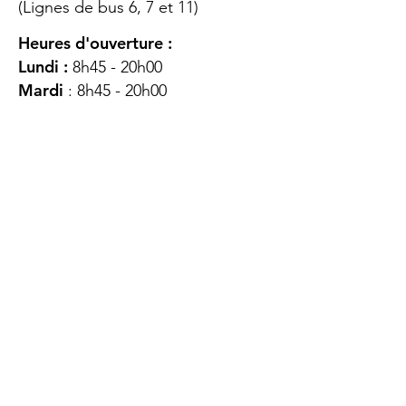
(Lignes de bus 6, 7 et 11)
Heures d'ouverture :
Lundi :
8h45 - 20h00
Mardi
: 8h45 - 20h00
Mercredi :
8h45 - 20h00
Jeudi :
12h45 - 16h45
Vendredi :
8h45 - 16h00
Samedi :
FERMÉ
Dimanche :
FERMÉ
DES
QUESTIONS ?
CONTACTEZ-
NOUS
À propos de nous
Contact
Protéger votre vie privée