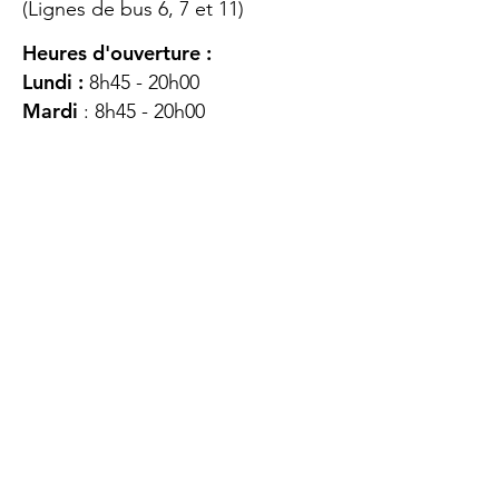
(Lignes de bus 6, 7 et 11)
Heures d'ouverture :
Lundi :
8h45 - 20h00
Mardi
: 8h45 - 20h00
Mercredi :
8h45 - 20h00
Jeudi :
12h45 - 16h45
Vendredi :
8h45 - 16h00
Samedi :
FERMÉ
Dimanche :
FERMÉ
DES
QUESTIONS ?
CONTACTEZ-
NOUS
À propos de nous
Contact
Protéger votre vie privée