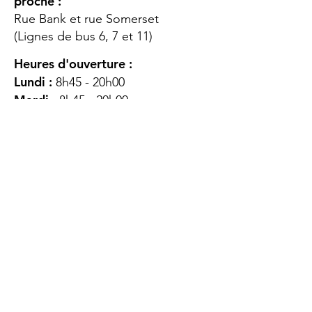
proche :
Rue Bank et rue Somerset
(Lignes de bus 6, 7 et 11)
Heures d'ouverture :
Lundi :
8h45 - 20h00
Mardi
: 8h45 - 20h00
Mercredi :
8h45 - 20h00
Jeudi :
12h45 - 16h45
Vendredi :
8h45 - 16h00
Samedi :
FERMÉ
Dimanche :
FERMÉ
DES
QUESTIONS ?
CONTACTEZ-
NOUS