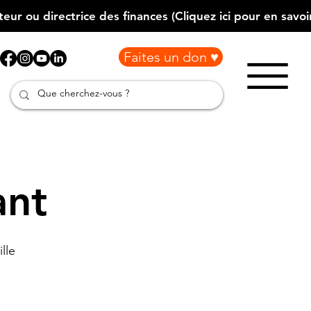
Faites un don ♥
ant
lle