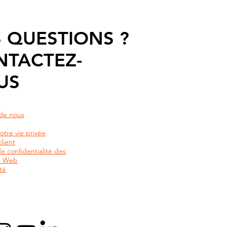
 QUESTIONS ?
NTACTEZ-
US
de nous
otre vie privée
lient
de confidentialité des
rs Web
té