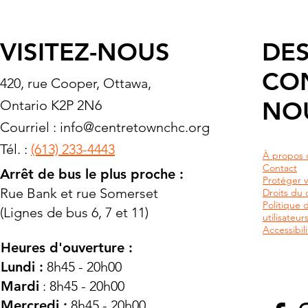
VISITEZ-NOUS
DES
CO
420, rue Cooper, Ottawa,
NO
Ontario K2P 2N6
Courriel :
info@centretownchc.org
Tél. :
(613) 233-4443
À propos 
Contact
Arrêt de bus le plus proche :
Protéger v
Rue Bank et rue Somerset
Droits du c
Politique 
(Lignes de bus 6, 7 et 11)
utilisateu
Accessibili
Heures d'ouverture :
Lundi :
8h45 - 20h00
Mardi
: 8h45 - 20h00
Mercredi :
8h45 - 20h00