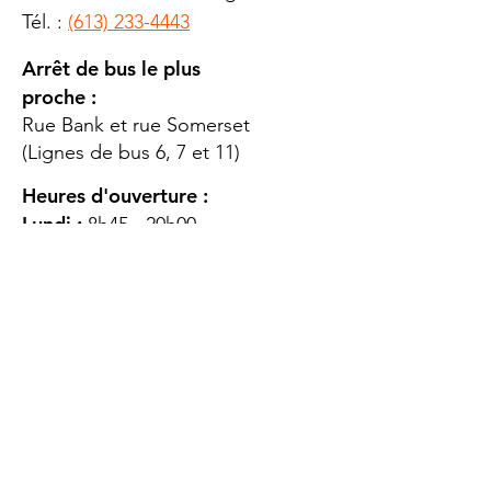
Tél. :
(613) 233-4443
Arrêt de bus le plus
proche :
Rue Bank et rue Somerset
(Lignes de bus 6, 7 et 11)
Heures d'ouverture :
Lundi :
8h45 - 20h00
Mardi
: 8h45 - 20h00
Mercredi :
8h45 - 20h00
Jeudi :
12h45 - 16h45
Vendredi :
8h45 - 16h00
Samedi :
FERMÉ
Dimanche :
FERMÉ
DES
QUESTIONS ?