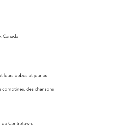
6, Canada
 leurs bébés et jeunes 
des comptines, des chansons 
e de Centretown.