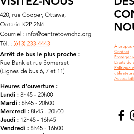
VISITEZ-NOUS
DES
CO
420, rue Cooper, Ottawa,
NO
Ontario K2P 2N6
Courriel :
info@centretownchc.org
Tél. :
(613) 233-4443
À propos 
Contact
Arrêt de bus le plus proche :
Protéger v
Rue Bank et rue Somerset
Droits du c
Politique 
(Lignes de bus 6, 7 et 11)
utilisateu
Accessibili
Heures d'ouverture :
Lundi :
8h45 - 20h00
Mardi
: 8h45 - 20h00
Mercredi :
8h45 - 20h00
Jeudi :
12h45 - 16h45
Vendredi :
8h45 - 16h00