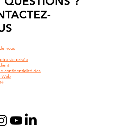
 QUESTIONS ?
NTACTEZ-
US
de nous
otre vie privée
lient
de confidentialité des
rs Web
té