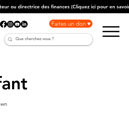
Faites un don ♥
fant
own