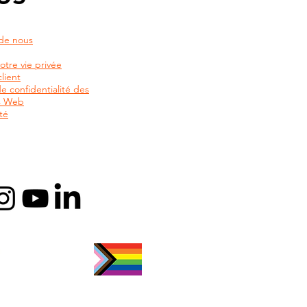
de nous
otre vie privée
lient
de confidentialité des
rs Web
té