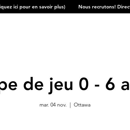
ez ici pour en savoir plus)         
e de jeu 0 - 6 a
mar. 04 nov.
  |  
Ottawa