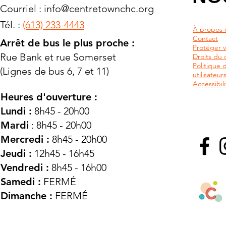
Courriel :
info@centretownchc.org
Tél. :
(613) 233-4443
À propos 
Contact
Arrêt de bus le plus proche :
Protéger v
Rue Bank et rue Somerset
Droits du c
Politique 
(Lignes de bus 6, 7 et 11)
utilisateu
Accessibili
Heures d'ouverture :
Lundi :
8h45 - 20h00
Mardi
: 8h45 - 20h00
Mercredi :
8h45 - 20h00
Jeudi :
12h45 - 16h45
Vendredi :
8h45 - 16h00
Samedi :
FERMÉ
Dimanche :
FERMÉ