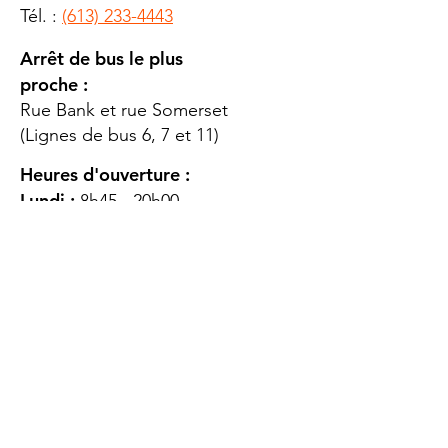
Tél. :
(613) 233-4443
Arrêt de bus le plus
proche :
Rue Bank et rue Somerset
(Lignes de bus 6, 7 et 11)
Heures d'ouverture :
Lundi :
8h45 - 20h00
Mardi
: 8h45 - 20h00
Mercredi :
8h45 - 20h00
Jeudi :
12h45 - 16h45
Vendredi :
8h45 - 16h00
Samedi :
FERMÉ
Dimanche :
FERMÉ
DES
QUESTIONS ?