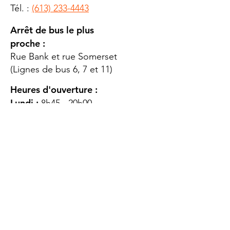
Tél. :
(613) 233-4443
Arrêt de bus le plus
proche :
Rue Bank et rue Somerset
(Lignes de bus 6, 7 et 11)
Heures d'ouverture :
Lundi :
8h45 - 20h00
Mardi
: 8h45 - 20h00
Mercredi :
8h45 - 20h00
Jeudi :
12h45 - 16h45
Vendredi :
8h45 - 16h00
Samedi :
FERMÉ
Dimanche :
FERMÉ
DES
QUESTIONS ?