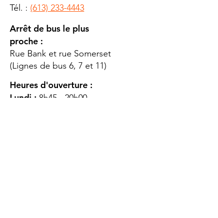
Tél. :
(613) 233-4443
Arrêt de bus le plus
proche :
Rue Bank et rue Somerset
(Lignes de bus 6, 7 et 11)
Heures d'ouverture :
Lundi :
8h45 - 20h00
Mardi
: 8h45 - 20h00
Mercredi :
8h45 - 20h00
Jeudi :
12h45 - 16h45
Vendredi :
8h45 - 16h00
Samedi :
FERMÉ
Dimanche :
FERMÉ
DES
QUESTIONS ?