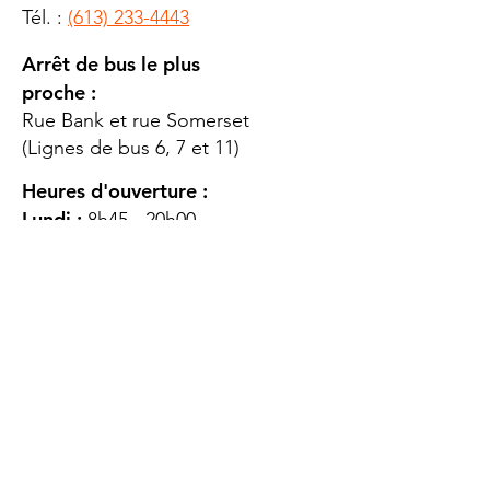
Tél. :
(613) 233-4443
Arrêt de bus le plus
proche :
Rue Bank et rue Somerset
(Lignes de bus 6, 7 et 11)
Heures d'ouverture :
Lundi :
8h45 - 20h00
Mardi
: 8h45 - 20h00
Mercredi :
8h45 - 20h00
Jeudi :
12h45 - 16h45
Vendredi :
8h45 - 16h00
Samedi :
FERMÉ
Dimanche :
FERMÉ
DES
QUESTIONS ?