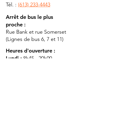
Tél. :
(613) 233-4443
Arrêt de bus le plus
proche :
Rue Bank et rue Somerset
(Lignes de bus 6, 7 et 11)
Heures d'ouverture :
Lundi :
8h45 - 20h00
Mardi
: 8h45 - 20h00
Mercredi :
8h45 - 20h00
Jeudi :
12h45 - 16h45
Vendredi :
8h45 - 16h00
Samedi :
FERMÉ
Dimanche :
FERMÉ
DES
QUESTIONS ?