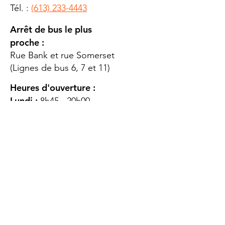
Tél. :
(613) 233-4443
Arrêt de bus le plus
proche :
Rue Bank et rue Somerset
(Lignes de bus 6, 7 et 11)
Heures d'ouverture :
Lundi :
8h45 - 20h00
Mardi
: 8h45 - 20h00
Mercredi :
8h45 - 20h00
Jeudi :
12h45 - 16h45
Vendredi :
8h45 - 16h00
Samedi :
FERMÉ
Dimanche :
FERMÉ
DES
QUESTIONS ?