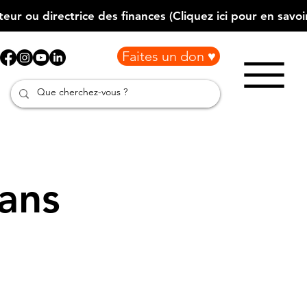
Faites un don ♥
ans