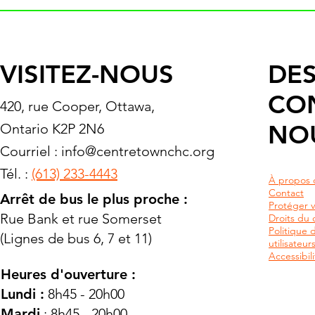
VISITEZ-NOUS
DES
CO
420, rue Cooper, Ottawa,
NO
Ontario K2P 2N6
Courriel :
info@centretownchc.org
Tél. :
(613) 233-4443
À propos 
Contact
Arrêt de bus le plus proche :
Protéger v
Rue Bank et rue Somerset
Droits du c
Politique 
(Lignes de bus 6, 7 et 11)
utilisateu
Accessibili
Heures d'ouverture :
Lundi :
8h45 - 20h00
Mardi
: 8h45 - 20h00