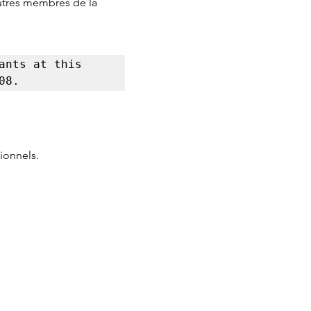
autres membres de la 
nts at this 
08.
ionnels.