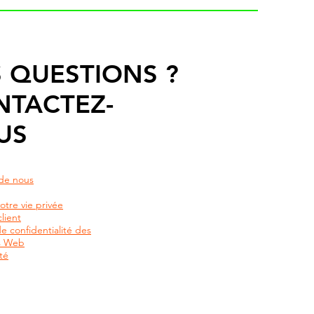
 QUESTIONS ?
NTACTEZ-
US
de nous
otre vie privée
lient
de confidentialité des
rs Web
té