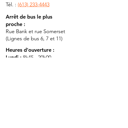
Tél. :
(613) 233-4443
Arrêt de bus le plus
proche :
Rue Bank et rue Somerset
(Lignes de bus 6, 7 et 11)
Heures d'ouverture :
Lundi :
8h45 - 20h00
Mardi
: 8h45 - 20h00
Mercredi :
8h45 - 20h00
Jeudi :
12h45 - 16h45
Vendredi :
8h45 - 16h00
Samedi :
FERMÉ
Dimanche :
FERMÉ
DES
QUESTIONS ?