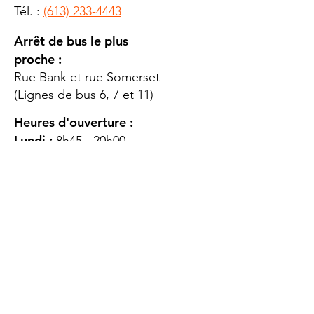
Tél. :
(613) 233-4443
Arrêt de bus le plus
proche :
Rue Bank et rue Somerset
(Lignes de bus 6, 7 et 11)
Heures d'ouverture :
Lundi :
8h45 - 20h00
Mardi
: 8h45 - 20h00
Mercredi :
8h45 - 20h00
Jeudi :
12h45 - 16h45
Vendredi :
8h45 - 16h00
Samedi :
FERMÉ
Dimanche :
FERMÉ
DES
QUESTIONS ?