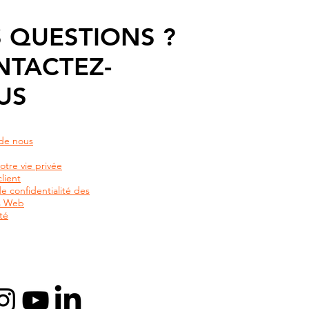
 QUESTIONS ?
NTACTEZ-
US
de nous
otre vie privée
lient
de confidentialité des
rs Web
té