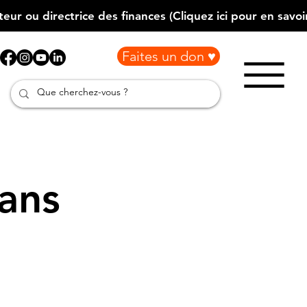
Faites un don ♥
ans