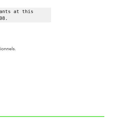
nts at this 
08.
ionnels.