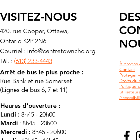
VISITEZ-NOUS
DES
CO
420, rue Cooper, Ottawa,
NO
Ontario K2P 2N6
Courriel :
info@centretownchc.org
Tél. :
(613) 233-4443
À propos 
Contact
Arrêt de bus le plus proche :
Protéger v
Rue Bank et rue Somerset
Droits du c
Politique 
(Lignes de bus 6, 7 et 11)
utilisateu
Accessibili
Heures d'ouverture :
Lundi :
8h45 - 20h00
Mardi
: 8h45 - 20h00
Mercredi :
8h45 - 20h00