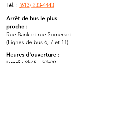
Tél. :
(613) 233-4443
Arrêt de bus le plus
proche :
Rue Bank et rue Somerset
(Lignes de bus 6, 7 et 11)
Heures d'ouverture :
Lundi :
8h45 - 20h00
Mardi
: 8h45 - 20h00
Mercredi :
8h45 - 20h00
Jeudi :
12h45 - 16h45
Vendredi :
8h45 - 16h00
Samedi :
FERMÉ
Dimanche :
FERMÉ
DES
QUESTIONS ?