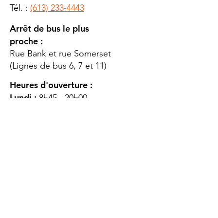
Tél. :
(613) 233-4443
Arrêt de bus le plus
proche :
Rue Bank et rue Somerset
(Lignes de bus 6, 7 et 11)
Heures d'ouverture :
Lundi :
8h45 - 20h00
Mardi
: 8h45 - 20h00
Mercredi :
8h45 - 20h00
Jeudi :
12h45 - 16h45
Vendredi :
8h45 - 16h00
Samedi :
FERMÉ
Dimanche :
FERMÉ
DES
QUESTIONS ?